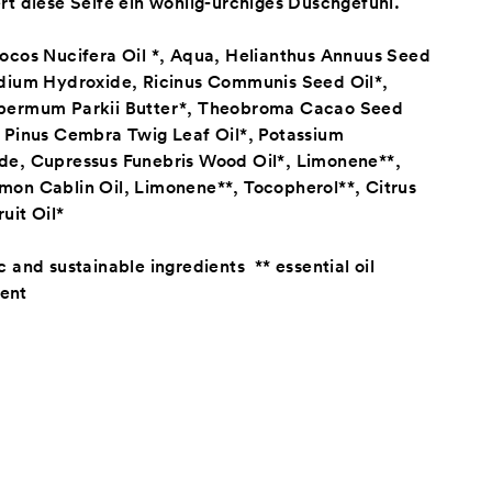
rt diese Seife ein wohlig-urchiges Duschgefühl.
ocos Nucifera Oil *, Aqua, Helianthus Annuus Seed
odium Hydroxide, Ricinus Communis Seed Oil*,
permum Parkii Butter*, Theobroma Cacao Seed
, Pinus Cembra Twig Leaf Oil*, Potassium
de, Cupressus Funebris Wood Oil*, Limonene**,
mon Cablin Oil, Limonene**, Tocopherol**, Citrus
uit Oil*
c and sustainable ingredients ** essential oil
ent