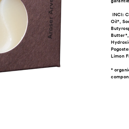
garantie
INCI: C
Oil*, S
Butyros
Butter*
Hydroxi
Pogoste
Limon Fr
* organi
compon