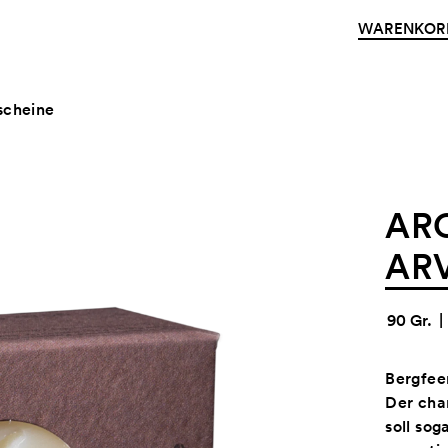
WARENKOR
scheine
AR
AR
90 Gr.
|
Bergfee
Der char
soll sog