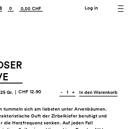
Log in
B
0
0,00 CHF
OSER
VE
CHF 12.90
25 Gr.
|
-
+
In den Warenkorb
n tummeln sich am liebsten unter Arvenbäumen.
akteristische Duft der Zirbelkiefer beruhigt und
ar die Herzfrequenz senken. Auf jeden Fall