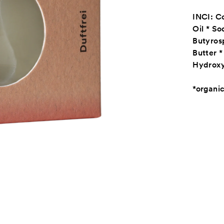
INCI: C
Oil * S
Butyros
Butter
Hydroxy
*organi