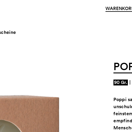
WARENKOR
scheine
POP
90 Gr.
|
Poppi s
unschuld
feinstem
empfind
Mensche