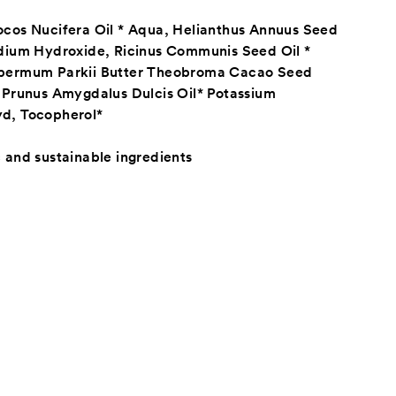
ocos Nucifera Oil * Aqua, Helianthus Annuus Seed
odium Hydroxide, Ricinus Communis Seed Oil *
permum Parkii Butter
Theobroma Cacao Seed
*
Prunus Amygdalus Dulcis Oil* Potassium
d, Tocopherol*
c and sustainable ingredients