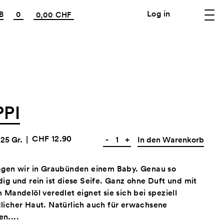
Log in
B
0
0,00 CHF
PI
CHF 12.90
25 Gr.
|
-
+
In den Warenkorb
agen wir in Graubünden einem Baby. Genau so
ig und rein ist diese Seife. Ganz ohne Duft und mit
 Mandelöl veredlet eignet sie sich bei speziell
licher Haut. Natürlich auch für erwachsene
n....