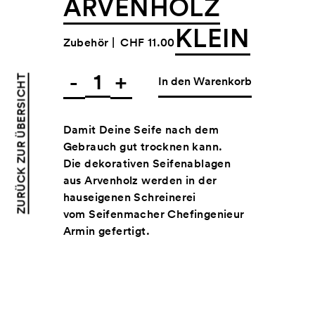
ARVENHOLZ
KLEIN
Zubehör |
CHF 11.00
-
+
ZURÜCK ZUR ÜBERSICHT
In den Warenkorb
Damit Deine Seife nach dem
Gebrauch gut trocknen kann.
Die dekorativen Seifenablagen
aus Arvenholz werden in der
hauseigenen Schreinerei
vom Seifenmacher Chefingenieur
Armin gefertigt.
Die Ablage kann mit einer
Handbürste gereinigt werden.
Masse: 70x58x18mm